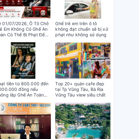
ừ 01/07/2026, Ô Tô Chở
Ghế trẻ em trên ô tô
rẻ Em Không Có Ghế An
không đạt chuẩn sẽ bị xử
oàn Có Thể Bị Phạt Đến 1
phạt như không sử dụng
riệu Đồng
hạt tiền từ 800.000 đến
Top 20+ quán cafe đẹp
.000.000 đồng nếu
tại Tp Vũng Tàu, Bà Rịa
hông lắp Ghế An Toàn
Vũng Tàu view siêu chất
ho Trẻ Em