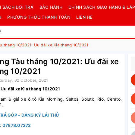
H SÁCH ĐỔI TRẢ
BẢO HÀNH
CHÍNH SÁCH GIAO HÀNG & LẮP
N
PHƯƠNG THỨC THANH TOÁN
LIÊN HỆ
àu tháng 10/2021: Ưu đãi xe Kia tháng 10/2021
ũng Tàu tháng 10/2021: Ưu đãi xe
áng 10/2021
turday, 02 October, 2021
: Ưu đãi xe Kia tháng 10/2021
m & giá xe ô tô Kia Morning, Seltos, Soluto, Rio, Cerato,
1.
RẢ GÓP - ĐĂNG KÝ LÁI THỬ
Ệ: 07878.07272