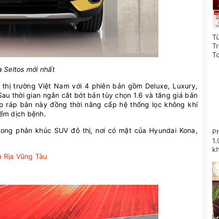
T
T
T
T
a Seltos mới nhất
 thị trường Việt Nam với 4 phiên bản gồm Deluxe, Luxury,
au thời gian ngắn cắt bớt bản tùy chọn 1.6 và tăng giá bản
lắp ráp bản này đồng thời nâng cấp hệ thống lọc không khí
iểm dịch bệnh.
trong phân khúc SUV đô thị, nơi có mặt của Hyundai Kona,
P
1
k
à Rịa Vũng Tàu
C