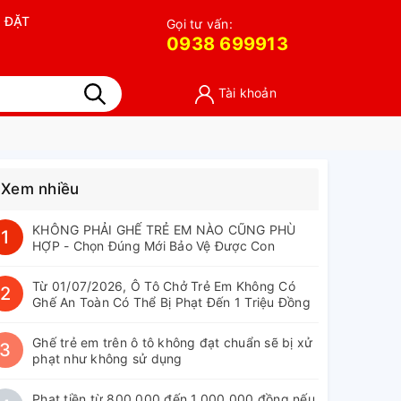
 ĐẶT
Gọi tư vấn:
0938 699913
Tài khoản
Xem nhiều
KHÔNG PHẢI GHẾ TRẺ EM NÀO CŨNG PHÙ
1
HỢP - Chọn Đúng Mới Bảo Vệ Được Con
Từ 01/07/2026, Ô Tô Chở Trẻ Em Không Có
2
Ghế An Toàn Có Thể Bị Phạt Đến 1 Triệu Đồng
Ghế trẻ em trên ô tô không đạt chuẩn sẽ bị xử
3
phạt như không sử dụng
Phạt tiền từ 800.000 đến 1.000.000 đồng nếu