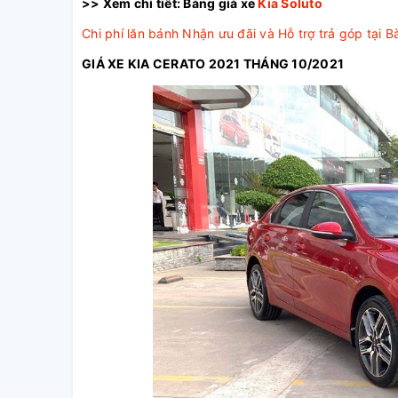
>> Xem chi tiết
: Bảng giá xe
Kia Soluto
Chi phí lăn bánh
Nhận ưu đãi và Hỗ trợ trả góp tại B
GIÁ XE KIA CERATO 2021 THÁNG 10/2021