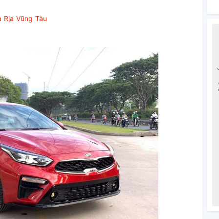
à Rịa Vũng Tàu