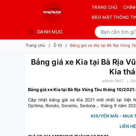
TRANG CHỦ
CHÍN
BẢO MẬT THÔNG TI
DANH MỤC
Trang chủ
Ô tô
Bảng giá xe Kia tại Bà Rịa Vũng T
Bảng giá xe Kia tại Bà Rịa V
Kia th
admin NHT
Sa
Bảng giá xe Kia tại Bà Rịa Vũng Tàu tháng 10/2021
Cập nhật bảng giá xe Kia 2021 mới nhất tại Việt Na
Optima, Rondo, Sorento, Sedona... tháng 9 năm 202
KHUYẾN MÃI - MUA T
LIÊN H