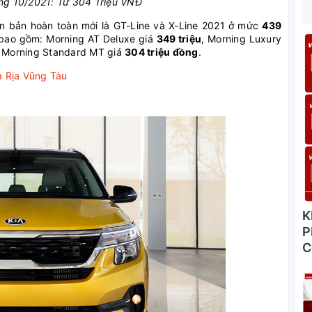
áng 10/2021: Từ 304 Triệu VNĐ
n bản hoàn toàn mới là GT-Line và X-Line 2021 ở mức
439
, bao gồm: Morning AT Deluxe giá
349 triệu
, Morning Luxury
 Morning Standard MT giá
304 triệu đồng
.
à Rịa Vũng Tàu
K
P
C