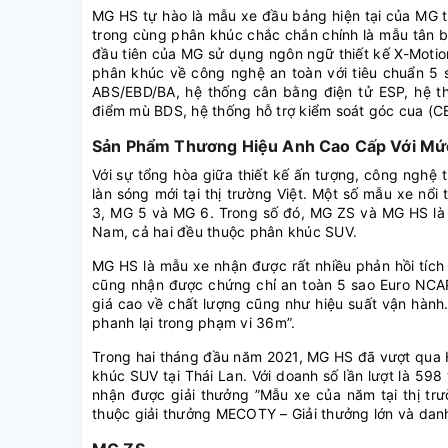
MG HS tự hào là mẫu xe đầu bảng hiện tại của MG tạ
trong cùng phân khúc chắc chắn chính là mẫu tân bi
đầu tiên của MG sử dụng ngôn ngữ thiết kế X-Motio
phân khúc về công nghệ an toàn với tiêu chuẩn 5 s
ABS/EBD/BA, hệ thống cân bằng điện tử ESP, hệ t
điểm mù BDS, hệ thống hỗ trợ kiểm soát góc cua (CBC
Sản Phẩm Thương Hiệu Anh Cao Cấp Với Mức
Với sự tổng hòa giữa thiết kế ấn tượng, công nghệ t
làn sóng mới tại thị trường Việt. Một số mẫu xe nổ
3, MG 5 và MG 6. Trong số đó, MG ZS và MG HS là h
Nam, cả hai đều thuộc phân khúc SUV.
MG HS là mẫu xe nhận được rất nhiều phản hồi tích 
cũng nhận được chứng chỉ an toàn 5 sao Euro NCAP
giá cao về chất lượng cũng như hiệu suất vận hành
phanh lại trong phạm vi 36m”.
Trong hai tháng đầu năm 2021, MG HS đã vượt qua 
khúc SUV tại Thái Lan. Với doanh số lần lượt là 5
nhận được giải thưởng ”Mẫu xe của năm tại thị trư
thuộc giải thưởng MECOTY – Giải thưởng lớn và dan