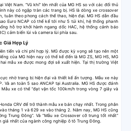
i Việt Nam. “Vũ khí” lớn nhất của MG HS so với các đối thủ
nh này có ngập tràn các trang bị. HS là dòng xe crossover
n, tuân theo phong cách thể thao, hiện đại. MG HS dẫn đầu
ao Euro NCAP có thể kể tới như 5 túi khí, hệ thống phanh
hống hỗ trợ khởi hành ngang dốc HAC, hệ thống cảnh báo
) cảm biến lùi và camera lùi phía sau.
 Giá Hợp Lý
iên tiến và chi phí hợp lý. MG được kỳ vọng sẽ tạo nên một
i tiếng của MG hiện nay có thể kể đến là MG ZS, MG HS, MG
ai mẫu xe được mong đợi sẽ xuất hiện. Tại thị trường Việt
cực nhờ trang bị hiện đại và thiết kế ấn tượng. Mẫu xe này
. Và an toàn 5 sao ANCAP tại Australia. MG HS được đánh
. Mẫu xe có thể “đạt vận tốc 100km/h trong vòng 7 giây và
Honda CRV để trở thành mẫu xe bán chạy nhất. Trong phân
98 vào tháng 1 và 629 xe vào tháng 2. Năm nay, MG HS cũng
ờng Trung Đông”. Và “Mẫu xe Crossover cỡ trung tốt nhất”
h giá nhất của ngành công nghiệp ô tô Trung Đông.