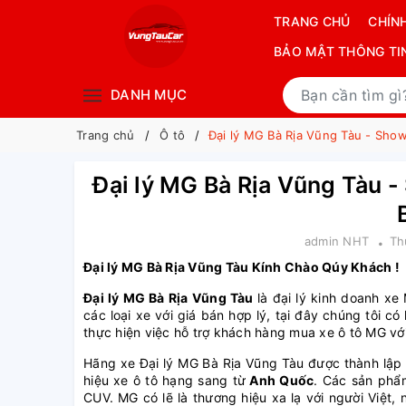
TRANG CHỦ
CHÍN
BẢO MẬT THÔNG TI
DANH MỤC
Trang chủ
Ô tô
Đại lý MG Bà Rịa Vũng Tàu - Sho
Đại lý MG Bà Rịa Vũng Tàu 
admin NHT
Th
Đại lý MG Bà Rịa Vũng Tàu Kính Chào Qúy Khách !
Đại lý MG Bà Rịa Vũng Tàu
là đại lý kinh doanh x
các loại xe với giá bán hợp lý, tại đây chúng tôi c
thực hiện việc hỗ trợ khách hàng mua xe ô tô MG với 
Hãng xe Đại lý MG Bà Rịa Vũng Tàu được thành lậ
hiệu xe ô tô hạng sang từ
Anh Quốc
. Các sản phẩ
CUV. MG có lẽ là thương hiệu xa lạ với người Việt, 