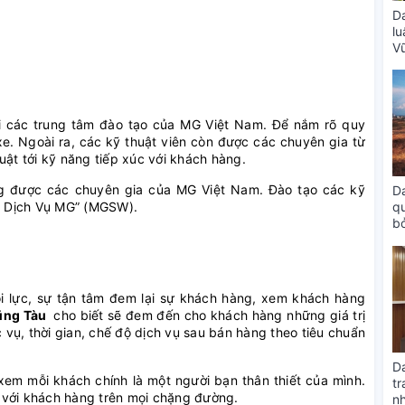
D
lu
V
tại các trung tâm đào tạo của MG Việt Nam. Để nắm rõ quy
 xe. Ngoài ra, các kỹ thuật viên còn được các chuyên gia từ
uật tới kỹ năng tiếp xúc với khách hàng.
ng được các chuyên gia của MG Việt Nam. Đào tạo các kỹ
D
q
à Dịch Vụ MG” (MGSW).
bỏ
T
nội lực, sự tận tâm đem lại sự khách hàng, xem khách hàng
Vũng Tàu
cho biết sẽ đem đến cho khách hàng những giá trị
vụ, thời gian, chế độ dịch vụ sau bán hàng theo tiêu chuẩn
D
 xem mỗi khách chính là một người bạn thân thiết của mình.
tr
 với khách hàng trên mọi chặng đường.
n