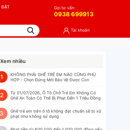
 ĐẶT
Gọi tư vấn:
0938 699913
Tài khoản
Xem nhiều
KHÔNG PHẢI GHẾ TRẺ EM NÀO CŨNG PHÙ
1
HỢP - Chọn Đúng Mới Bảo Vệ Được Con
Từ 01/07/2026, Ô Tô Chở Trẻ Em Không Có
2
Ghế An Toàn Có Thể Bị Phạt Đến 1 Triệu Đồng
Ghế trẻ em trên ô tô không đạt chuẩn sẽ bị xử
3
phạt như không sử dụng
Phạt tiền từ 800.000 đến 1.000.000 đồng nếu