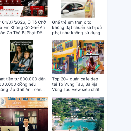
ừ 01/07/2026, Ô Tô Chở
Ghế trẻ em trên ô tô
rẻ Em Không Có Ghế An
không đạt chuẩn sẽ bị xử
oàn Có Thể Bị Phạt Đến 1
phạt như không sử dụng
riệu Đồng
hạt tiền từ 800.000 đến
Top 20+ quán cafe đẹp
.000.000 đồng nếu
tại Tp Vũng Tàu, Bà Rịa
hông lắp Ghế An Toàn
Vũng Tàu view siêu chất
ho Trẻ Em