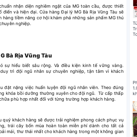
 chuẩn nhận diện nghiêm ngặt của MG toàn cầu, được thiết
 điển và hiện đại. Cửa hàng Đại lý MG Bà Rịa Vũng Tàu sẽ
ch hàng tiềm năng cơ hội khám phá những sản phẩm MG thú
T
à chuyên nghiệp.
T
T
T
MG Bà Rịa Vũng Tàu
 sự hiểu biết sâu rộng. Và điều kiện kinh tế vững vàng.
duy trì đội ngũ nhân sự chuyên nghiệp, tận tâm vì khách
P
u đặt nặng việc huấn luyện đội ngũ nhân viên. Theo đúng
1
ng khóa bồi dưỡng thường xuyên cho đội ngũ. Từ cấp thấp
k
a chữa phù hợp nhất đối với từng trường hợp khách hàng.
C
àu quý khách hàng sẽ được trải nghiệm phong cách phục vụ
ống, trái cây bốn mùa hoàn toàn miễn phí dành cho tất cả
ải mái, thư thái nhất cho khách hàng trong một không gian