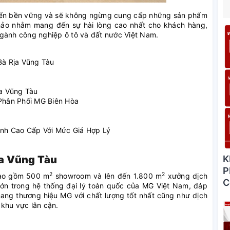
 triển bền vững và sẽ không ngừng cung cấp những sản phẩm
hảo nhằm mang đến sự hài lòng cao nhất cho khách hàng,
ngành công nghiệp ô tô và đất nước Việt Nam.
Bà Rịa Vũng Tàu
ịa Vũng Tàu
Phân Phối MG Biên Hòa
Anh Cao Cấp Với Mức Giá Hợp Lý
K
ịa Vũng Tàu
P
2
2
bao gồm 500 m
showroom và lên đến 1.800 m
xưởng dịch
C
ý lớn trong hệ thống đại lý toàn quốc của MG Việt Nam, đáp
ang thương hiệu MG với chất lượng tốt nhất cũng như dịch
khu vực lân cận.