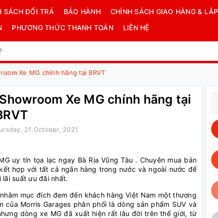
H SÁCH ĐỔI TRẢ
BẢO HÀNH
CHÍNH SÁCH GIAO HÀNG & LẮP
N
PHƯƠNG THỨC THANH TOÁN
LIÊN HỆ
wroom Xe MG chính hãng tại BRVT
- Showroom Xe MG chính hãng tại
BRVT
ursday, 21 October, 2021
e MG uy tín tọa lạc ngay Bà Rịa Vũng Tàu . Chuyên mua bán
ó kết hợp với tất cả ngân hàng trong nước và ngoài nước để
lãi suất ưu đãi nhất.
p nhằm mục đích đem đến khách hàng Việt Nam một thương
m của Morris Garages phân phối là dòng sản phẩm SUV và
nhưng dòng xe MG đã xuất hiện rất lâu đời trên thế giới, từ