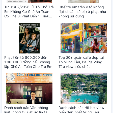
Từ 01/07/2026, Ô Tô Chở Trẻ
Ghế trẻ em trên ô tô không
Em Không Có Ghế An Toàn
đạt chuẩn sẽ bị xử phạt như
Có Thể Bị Phạt Đến 1 Triệu
không sử dụng
Đồng
Phạt tiền từ 800.000 đến
Top 20+ quán cafe đẹp tại
1.000.000 đồng nếu không
Tp Vũng Tàu, Bà Rịa Vũng
lắp Ghế An Toàn Cho Trẻ Em
Tàu view siêu chất
Danh sách các Văn phòng
Danh sách các Hồ bơi view
luật, công ty luật uy tín tại
biển đẹp nhất Vũng Tàu