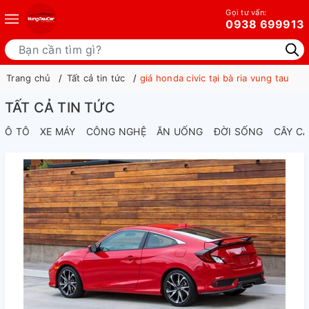
Gọi tư vấn:
0938 699913
Trang chủ
Tất cả tin tức
giá honda civic tại bà ria vung tau
TẤT CẢ TIN TỨC
Ô TÔ
XE MÁY
CÔNG NGHỆ
ĂN UỐNG
ĐỜI SỐNG
CÂY C