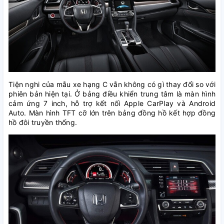
Tiện nghi của mẫu xe hạng C vẫn không có gì thay đổi so với
phiên bản hiện tại. Ở bảng điều khiển trung tâm là màn hình
cảm ứng 7 inch, hỗ trợ kết nối Apple CarPlay và Android
Auto. Màn hình TFT cỡ lớn trên bảng đồng hồ kết hợp đồng
hồ đôi truyền thống.