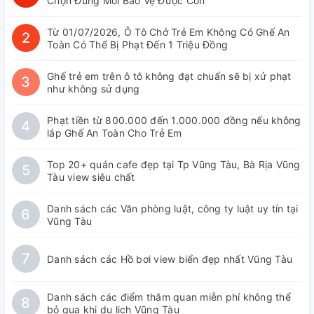
Chọn Đúng Mới Bảo Vệ Được Con
Từ 01/07/2026, Ô Tô Chở Trẻ Em Không Có Ghế An
2
Toàn Có Thể Bị Phạt Đến 1 Triệu Đồng
Ghế trẻ em trên ô tô không đạt chuẩn sẽ bị xử phạt
3
như không sử dụng
Phạt tiền từ 800.000 đến 1.000.000 đồng nếu không
4
lắp Ghế An Toàn Cho Trẻ Em
Top 20+ quán cafe đẹp tại Tp Vũng Tàu, Bà Rịa Vũng
5
Tàu view siêu chất
Danh sách các Văn phòng luật, công ty luật uy tín tại
6
Vũng Tàu
7
Danh sách các Hồ bơi view biển đẹp nhất Vũng Tàu
Danh sách các điểm thăm quan miễn phí không thể
8
bỏ qua khi du lịch Vũng Tàu