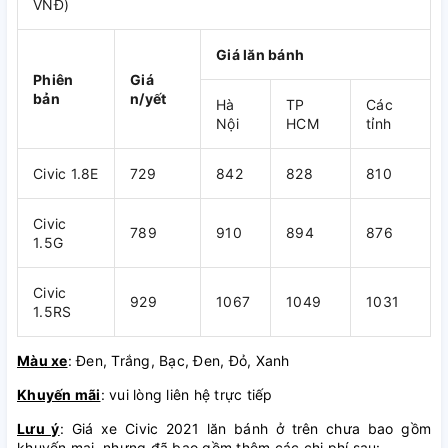
VNĐ)
Giá lăn bánh
Phiên
Giá
bản
n/yết
Hà
TP
Các
Nội
HCM
tỉnh
Civic 1.8E
729
842
828
810
Civic
789
910
894
876
1.5G
Civic
929
1067
1049
1031
1.5RS
Màu xe
: Đen, Trắng, Bạc, Đen, Đỏ, Xanh
Khuyến mãi
: vui lòng liên hệ trực tiếp
Lưu ý
: Giá xe Civic 2021 lăn bánh ở trên chưa bao gồm
khuyến mại, nhưng đã bao gồm thêm các chi phí sau: