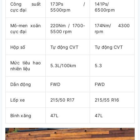
Công suất
173Ps /
141Ps/
cực đại
5500rpm
6500rpm
Mô-men xoắn
220Nm / 1700-
174Nm/ 4300
cực đại
5500 rpm
rpm
Hộp số
Tự động CVT
Tự động CVT
Mức tiêu hao
5.3L/100km
5.3
nhiên liệu
Dẫn động
FWD
FWD
Lốp xe
215/50 R17
215/55 R16
Bình xăng
47L
47L