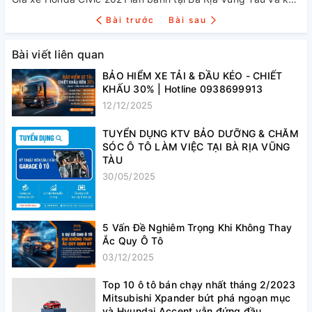
Bài trước
Bài sau
Bài viết liên quan
BẢO HIỂM XE TẢI & ĐẦU KÉO - CHIẾT
KHẤU 30% | Hotline 0938699913
12/12/2025
TUYỂN DỤNG KTV BẢO DƯỠNG & CHĂM
SÓC Ô TÔ LÀM VIỆC TẠI BÀ RỊA VŨNG
TÀU
30/05/2025
5 Vấn Đề Nghiêm Trọng Khi Không Thay
Ắc Quy Ô Tô
03/12/2025
Top 10 ô tô bán chạy nhất tháng 2/2023
Mitsubishi Xpander bứt phá ngoạn mục
và Hyundai Accent vẫn đứng đầu