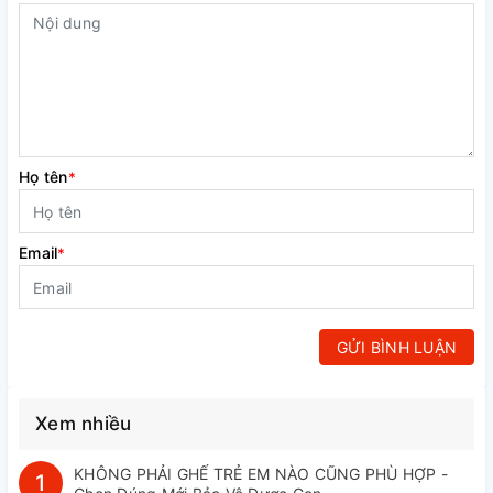
Họ tên
*
Email
*
GỬI BÌNH LUẬN
Xem nhiều
KHÔNG PHẢI GHẾ TRẺ EM NÀO CŨNG PHÙ HỢP -
1