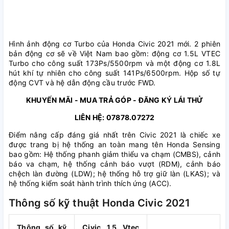
Hình ảnh động cơ Turbo của Honda Civic 2021 mới. 2 phiên
bản động cơ sẽ về Việt Nam bao gồm: động cơ 1.5L VTEC
Turbo cho công suất 173Ps/5500rpm và một động cơ 1.8L
hút khí tự nhiên cho công suất 141Ps/6500rpm. Hộp số tự
động CVT và hệ dẫn động cầu trước FWD.
KHUYẾN MÃI - MUA TRẢ GÓP - ĐĂNG KÝ LÁI THỬ
LIÊN HỆ: 07878.07272
Điểm nâng cấp đáng giá nhất trên Civic 2021 là chiếc xe
được trang bị hệ thống an toàn mang tên Honda Sensing
bao gồm: Hệ thống phanh giảm thiểu va chạm (CMBS), cảnh
báo va chạm, hệ thống cảnh báo vượt (RDM), cảnh báo
chệch làn đường (LDW); hệ thống hỗ trợ giữ làn (LKAS); và
hệ thống kiểm soát hành trình thích ứng (ACC).
Thông số kỹ thuật Honda Civic 2021
Thông số kỹ
Civic 1.5 Vtec