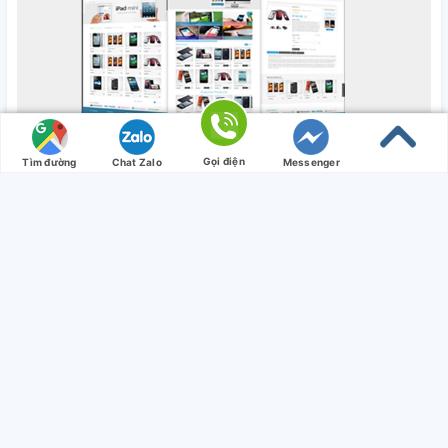
Gọi điện
Tìm đường
Chat Zalo
Messenger
Thông tin liên hệ
CÔNG TY TNHH VUNGTAUCAR
MST: 3502546013
Địa chỉ 1:
858 Võ Văn Kiệt, TP. Bà Rịa, Bà Rịa-Vũng Tàu
858 Võ Văn Kiệt, TP. Bà Rịa, Bà Rịa-Vũng Tàu
Điện thoại:
0938 699913
Email:
minhhieusales@gmail.com