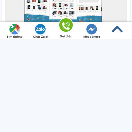
Gọi điện
Tìm đường
Chat Zalo
Messenger
Thông tin liên hệ
CÔNG TY TNHH VUNGTAUCAR
MST: 3502546013
Địa chỉ 1:
858 Võ Văn Kiệt, TP. Bà Rịa, Bà Rịa-Vũng Tàu
858 Võ Văn Kiệt, TP. Bà Rịa, Bà Rịa-Vũng Tàu
Điện thoại:
0938 699913
Email:
minhhieusales@gmail.com
Mở rộng chân trang