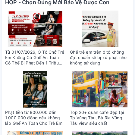
HỢP - Chọn Đúng Mới Bảo Vệ Được Con
Từ 01/07/2026, Ô Tô Chở Trẻ
Ghế trẻ em trên ô tô không
Em Không Có Ghế An Toàn
đạt chuẩn sẽ bị xử phạt như
Có Thể Bị Phạt Đến 1 Triệu
không sử dụng
Đồng
Phạt tiền từ 800.000 đến
Top 20+ quán cafe đẹp tại
1.000.000 đồng nếu không
Tp Vũng Tàu, Bà Rịa Vũng
lắp Ghế An Toàn Cho Trẻ Em
Tàu view siêu chất