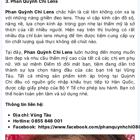
3. Phan Quỳnh Chi Lens
Phan Quỳnh Chi Lens
chắc hẳn là cái tên không còn xa lạ
với những nàng ghiền đeo lens. Thay vì cặp kính cận đồ sộ,
nặng nề, lựa chọn kính áp tròng gọn nhẹ lại thẩm mỹ là sở
thích của rất nhiều người. Hiện nay trên thị trường có rất
nhiều địa chỉ bán lens nhưng để tìm được tiệm cung cấp uy
tín chất lượng quả thực không dễ chút nào.
Tại đây,
Phan Quỳnh Chi Lens
luôn hướng đến mong muốn
làm đẹp và nhu cầu thẩm mỹ cao của tất cả các chị em phụ
nữ. Với sứ mệnh Điểm tô đôi mắt bạn, tiệm đang dần trở
thành sự lựa chọn hàng đầu của các bạn trẻ tại Vũng
Tàu. Tất cả những sản phẩm kính áp tròng tại Quỳnh
Chi đều có nguồn gốc nhập khẩu trực tiếp từ Hàn Quốc,
được cấp giấy phép của Bộ Y Tế cho phép lưu hành. Bạn có
thể hoàn toàn yên tâm và sử dụng nhé.
Thông tin liên hệ:
Địa chỉ: Vũng Tàu
Hotline: 0855 848 001
Facebook: https://www.facebook.com/phanquynhchi0