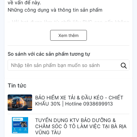
về vấn để này.
Những công dụng và thông tin sản phẩm
– Vải bạt được làm từ chất liệu PVC cao cấp không
thấm nước, cách nhiệt hoàn hảo
Xem thêm
– Áo bạt được thiết kế với 2 lớp vải vô cùng dày
dặn
– Khả năng chống nắng, chống nóng siêu tốt
So sánh với các sản phẩm tương tự
– Bảo vệ xe khỏi tác động của thời tiết và môi
trường
– Cải thiện độ bền của màu sơn xe
Tin tức
Một sản phẩm nhiều công dụng tuyệt vời mà tay lái
nào cũng cần có: Chống nắng + Chống Nóng +
BẢO HIỂM XE TẢI & ĐẦU KÉO - CHIẾT
Chống Mưa + Chống Xước,….Nhiều công dụng
KHẤU 30% | Hotline 0938699913
nhưng lại được thiết kế tiện dụng và vô cùng gọn
gàng.
TUYỂN DỤNG KTV BẢO DƯỠNG &
CHĂM SÓC Ô TÔ LÀM VIỆC TẠI BÀ RỊA
VŨNG TÀU