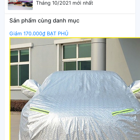
Tháng 10/2021 mới nhất
Sản phẩm cùng danh mục
Giảm 170.000₫
BẠT PHỦ
Ô TÔ CHUẨN MỌI DÒNG
XE - Bà Rịa Vũng Tàu
Chi tiết
Giảm 50.000₫
Áo trùm
xe Ford Everest
Chi tiết
Giảm 120.000₫
Áo trùm
xe Ford Fiesta
Chi tiết
Giảm 150.000₫
Áo trùm
xe Kia Sedona
Chi tiết
Giảm 60.000₫
Áo trùm
xe Kia Sorento