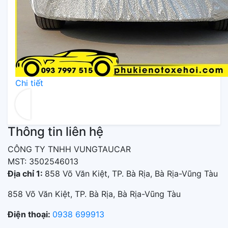
Chi tiết
Giảm 50.000₫
Áo trùm
xe Kia Optima
Chi tiết
Giảm 50.000₫
Áo trùm
xe Kia Cerato
Chi tiết
Thông tin liên hệ
CÔNG TY TNHH VUNGTAUCAR
MST: 3502546013
Địa chỉ 1:
858 Võ Văn Kiệt, TP. Bà Rịa, Bà Rịa-Vũng Tàu
858 Võ Văn Kiệt, TP. Bà Rịa, Bà Rịa-Vũng Tàu
Điện thoại:
0938 699913