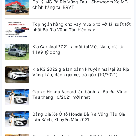
Đại lý MG Bà Rịa Vũng Tàu - Showroom Xe MG
chính hãng tại BRVT
Ghi hình vòng lặp
Top ngân hàng cho vay mua ô tô với lãi suất tốt
nhất Bà Rịa Vũng Tàu hiện nay
Tự động ghi đè khi thẻ nhớ đầy
Kia Carnival 2021 ra mắt tại Việt Nam, giá từ
1,199 tỷ đồng
Cảm biến G-Sensor
Kia K3 2022 giá lăn bánh khuyến mãi tại Bà Rịa
Vũng Tàu, đánh giá xe, trả góp (10/2021)
Bảo vệ video khi có va chạm
Giá xe Honda Accord lăn bánh tại Bà Rịa Vũng
Tàu tháng 10/2021 mới nhất
Kết nối WIFI 5Ghz
Bảng Giá Xe Ô tô Honda Bà Rịa Vũng Tàu Giá
Lăn Bánh, Khuyến Mãi 2021
Xem & Tải Video trực tiếp từ thiết bị nhanh chóng