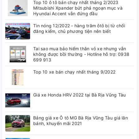
Top 10 ô tô bán chạy nhất tháng 2/2023
Mitsubishi Xpander bứt phá ngoạn mục và
Hyundai Accent vẫn đứng đầu
Thiết kế camera ghi hình kép
Tin nóng 12/2022 - hàng trăm ôtô bị từ chối
Ghi hình cùng lúc trước & sau xe
đăng kiểm, chủ phương tiện nên biết
Tai sao mua bảo hiểm thân vỏ xe nhưng vẫn
không được bồi thường - Hotline hỗ trợ: 0938
699 913
Cảm biến ảnh Sony Starvis
Top 10 xe bán chạy nhất tháng 9/2022
Cảm biến hình ảnh cao cấp Rõ nét Ngày & Đêm
Giá xe Honda HRV 2022 tại Bà Rịa Vũng Tàu
Cảnh báo bằng giọng nói
Bảng giá xe Ô tô MG Bà Rịa Vũng Tàu giá lăn
Hỗ trợ lái xe an toàn
bánh, khuyến mãi 2021