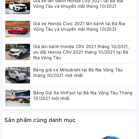
Giá xe lăn bánh Honda City 2021 tại Bà Rịa
Vũng Tàu và khuyến mãi tháng 10/2021
Ghi hình Ultra HD 4K
Giá xe Honda Civic 2021 lăn bánh tại Bà Rịa
Vũng Tàu và khuyến mãi tháng 10/2021
Ghi hình sắc nét Ngày & Đêm
Giá lăn bánh Honda CRV 2021 tháng 10/2021,
ưu đãi Honda CRV 2021 tháng 10/2021 tại Bà
Rịa Vũng Tàu
Bảng giá xe Mitsubishi tại Bà Rịa Vũng Tàu
Cảnh báo hỗ trợ lái xe an toàn
tháng 10/2021 mới nhất
ADAS
Tự động cảnh báo khi xe lấn làn Cảnh báo khoảng cách an
Bảng Giá Xe VinFast tại Bà Rịa Vũng Tàu Tháng
10/2021 mới nhất
toàn
Sản phẩm cùng danh mục
Điều khiển bằng giọng nói