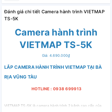
Đánh giá chi tiết Camera hành trình VIETMAP
TS-5K
Camera hành trình
VIETMAP TS-5K
Giá:
4.690.000₫
LẮP CAMERA HÀNH TRÌNH VIETMAP TẠI BÀ
RỊA VŨNG TÀU
HOTLINE : 0938 699913
VIETMAP TS-5K là camera hành trình 2 kênh cao cấp của
VIETMAP. Được thiết kế theo hình dáng thỏi son, nhỏ gọn,