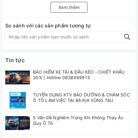
sang trọng. TS-5K tạo ra sự khác biệt bởi chất lượng ghi
Xem thêm
hình và hỗ trợ lái xe an toàn.​
Với Camera trước ghi hình chuẩn 4K Ultra HD, gấp 04 lần so
So sánh với các sản phẩm tương tự
với độ phân giải Full HD. Camera hành trình TS-5K dễ dàng
ghi lại những hình ảnh sắc nét của biển số xe, biển báo
đường phố và các tình huống giao thông trên đường.​
Tin tức
BẢO HIỂM XE TẢI & ĐẦU KÉO - CHIẾT KHẤU
30% | Hotline 0938699913
TUYỂN DỤNG KTV BẢO DƯỠNG & CHĂM SÓC
Ô TÔ LÀM VIỆC TẠI BÀ RỊA VŨNG TÀU
Tính năng nổi bật Camera
VIETKC01 TS-5K
5 Vấn Đề Nghiêm Trọng Khi Không Thay Ắc
Quy Ô Tô