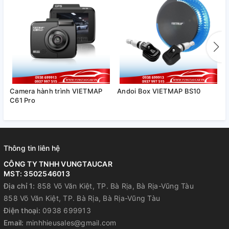
Tiện lợi rảnh tay
CAMERA GHI HÌNH 2 KÊNH
TOÀN CẢNH TRƯỚC & SAU​
VIETMAP TS-5K với camera trước độ phân giải Ultra
Camera hành trình VIETMAP
Andoi Box VIETMAP BS10
M
HD 4K, Cảm biến SONY Starvis IMX415 với thấu kính
C61 Pro
7 lớp. Kết hợp cùng camera sau Full HD 1080p ghi lại chi tiết
toàn bộ hành trình trước & sau xe rõ ràng, sắc nét. Đặc biệt,
ghi hình chỉ 1 kênh trước, độ phân giải lên tới 5K.​
Thông tin liên hệ
CÔNG TY TNHH VUNGTAUCAR
MST: 3502546013
Địa chỉ 1:
858 Võ Văn Kiệt, TP. Bà Rịa, Bà Rịa-Vũng Tàu
858 Võ Văn Kiệt, TP. Bà Rịa, Bà Rịa-Vũng Tàu
Điện thoại:
0938 699913
Email:
minhhieusales@gmail.com