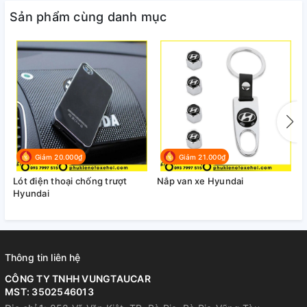
Sản phẩm cùng danh mục
Giảm 20.000₫
Giảm 21.000₫
Lót điện thoại chống trượt
Nắp van xe Hyundai
B
Hyundai
n
Thông tin liên hệ
CÔNG TY TNHH VUNGTAUCAR
MST: 3502546013