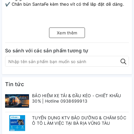
✔ Chắn bùn SantaFe kèm theo vít có thể lắp đặt dễ dàng.
Xem thêm
So sánh với các sản phẩm tương tự
Tin tức
BẢO HIỂM XE TẢI & ĐẦU KÉO - CHIẾT KHẤU
30% | Hotline 0938699913
TUYỂN DỤNG KTV BẢO DƯỠNG & CHĂM SÓC
Ô TÔ LÀM VIỆC TẠI BÀ RỊA VŨNG TÀU