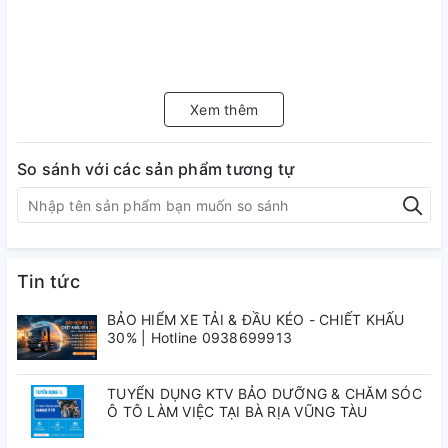
Xem thêm
So sánh với các sản phẩm tương tự
Tin tức
BẢO HIỂM XE TẢI & ĐẦU KÉO - CHIẾT KHẤU
30% | Hotline 0938699913
TUYỂN DỤNG KTV BẢO DƯỠNG & CHĂM SÓC
Ô TÔ LÀM VIỆC TẠI BÀ RỊA VŨNG TÀU