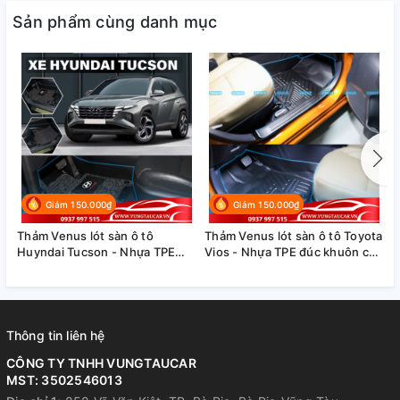
Sản phẩm cùng danh mục
Giảm 150.000₫
Giảm 150.000₫
Thảm Venus lót sàn ô tô
Thảm Venus lót sàn ô tô Toyota
T
Huyndai Tucson - Nhựa TPE
Vios - Nhựa TPE đúc khuôn cao
F
đúc khuôn cao cấp
cấp
k
Thông tin liên hệ
CÔNG TY TNHH VUNGTAUCAR
MST: 3502546013