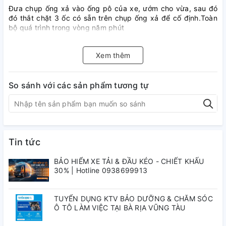
Đưa chụp ống xả vào ống pô của xe, ướm cho vừa, sau đó
đó thắt chặt 3 ốc có sẵn trên chụp ống xả để cố định.Toàn
bộ quá trình trong vòng năm phút
Xem thêm
So sánh với các sản phẩm tương tự
Tin tức
BẢO HIỂM XE TẢI & ĐẦU KÉO - CHIẾT KHẤU
30% | Hotline 0938699913
TUYỂN DỤNG KTV BẢO DƯỠNG & CHĂM SÓC
Ô TÔ LÀM VIỆC TẠI BÀ RỊA VŨNG TÀU