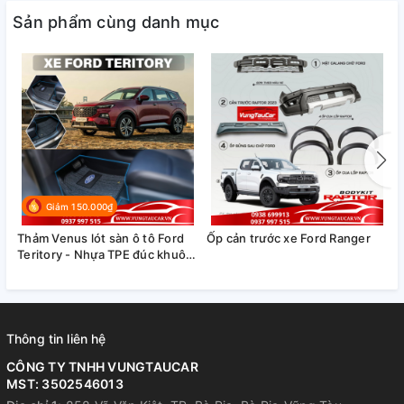
Sản phẩm cùng danh mục
Giảm 150.000₫
Thảm Venus lót sàn ô tô Ford
Ốp cản trước xe Ford Ranger
Á
Teritory - Nhựa TPE đúc khuôn
cao cấp
Thông tin liên hệ
CÔNG TY TNHH VUNGTAUCAR
MST: 3502546013