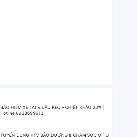
BẢO HIỂM XE TẢI & ĐẦU KÉO - CHIẾT KHẤU 30% |
Hotline 0938699913
TUYỂN DỤNG KTV BẢO DƯỠNG & CHĂM SÓC Ô TÔ