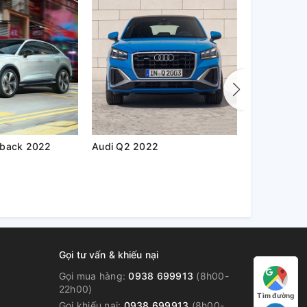
Audi Q3 Sportback 2022
Audi Q2 2022
Audi A7 20
Gọi tư vấn & khiếu nại
Gọi mua hàng:
0938 699913
(8h00-
22h00)
Tìm đường
Gọi khiếu nại:
0938 699913
(8h00-