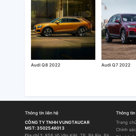
Audi Q8 2022
Audi Q7 2022
Thông tin liên hệ
Thông tin
CÔNG TY TNHH VUNGTAUCAR
Trang ch
MST: 3502546013
Chính sác
Địa chỉ 1:
858 Võ Văn Kiệt, TP. Bà Rịa, Bà