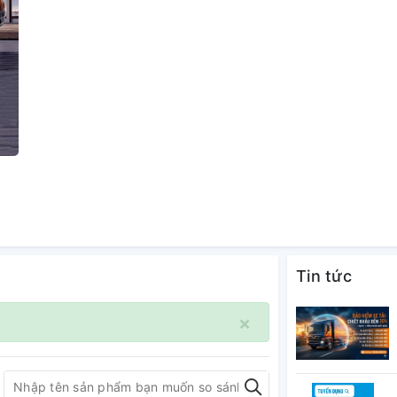
Tin tức
×