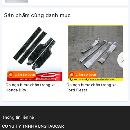
Sản phẩm cùng danh mục
Giảm 50.000₫
Giảm 60.000₫
Ốp nẹp bước chân trong xe
Ốp nẹp bước chân trong xe
N
Honda BRV
Ford Fiesta
đ
Thông tin liên hệ
CÔNG TY TNHH VUNGTAUCAR