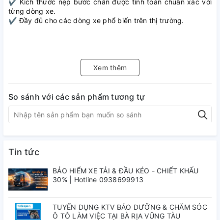
✔️ Kích thước nẹp bước chân được tính toán chuẩn xác với
từng dòng xe.
✔️ Đầy đủ cho các dòng xe phổ biến trên thị trường.
Xem thêm
So sánh với các sản phẩm tương tự
Tin tức
BẢO HIỂM XE TẢI & ĐẦU KÉO - CHIẾT KHẤU
30% | Hotline 0938699913
TUYỂN DỤNG KTV BẢO DƯỠNG & CHĂM SÓC
Ô TÔ LÀM VIỆC TẠI BÀ RỊA VŨNG TÀU