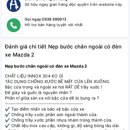
Sở hữu ngay gian hàng độc quyền trên website này
Gọi ngay 0938 699913
Hỗ trợ bán hàng tuyệt vời nhất
Đánh giá chi tiết Nẹp bước chân ngoài có đèn
xe Mazda 2
Nẹp bước chân ngoài có đèn xe Mazda 2
CHẤT LIỆU INNOX 304 KO GỈ
TÁC DỤNG CHỐNG XƯỚC BỀ MẶT CỬA LÊN XUỐNG.
Bậc cửa trong và ngoài xe hơi RẤT DỄ trầy xước !
Đế giày và guốc là nguyên nhân ?
Phần nỉ giữa sàn xe với bậc cửa dễ bị bung ra ?
-------------------------------------------
✔️ Tạo điểm nhấn và bảo vệ bậc cửa xe
✔️ Chống trầy xước phần sơn ngoài thành cửa.
✔️ Chống trầy xước phần nhựa nhám trong thành cửa.
✔️ Chất liệu inox cao cấp, không gỉ, độ sáng bóng lâu dài.