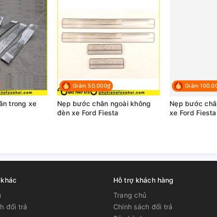
Giảm 50.000₫
Giảm 100.0
n trong xe
Nẹp bước chân ngoài không
Nẹp bước châ
đèn xe Ford Fiesta
xe Ford Fiesta
 khác
Hỗ trợ khách hàng
ủ
Trang chủ
h đổi trả
Chính sách đổi trả