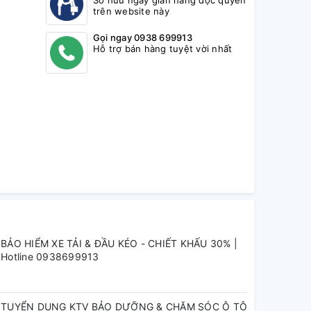
Sở hữu ngay gian hàng độc quyền
trên website này
Gọi ngay 0938 699913
Hỗ trợ bán hàng tuyệt vời nhất
BẢO HIỂM XE TẢI & ĐẦU KÉO - CHIẾT KHẤU 30% |
Hotline 0938699913
TUYỂN DỤNG KTV BẢO DƯỠNG & CHĂM SÓC Ô TÔ