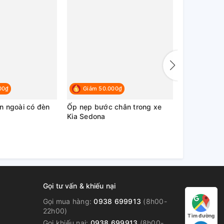
00₫
Giảm 50.000₫
Giảm 50
n ngoài có đèn
Ốp nẹp bước chân trong xe
Nẹp bước c
Kia Sedona
đèn xe Kia
Gọi tư vấn & khiếu nại
Gọi mua hàng:
0938 699913
(8h00-
22h00)
Tìm đường
Gọi khiếu nại:
0938 699913
(8h00-