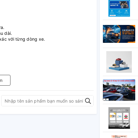
a.
u dài.
xác với từng dòng xe.
.
m