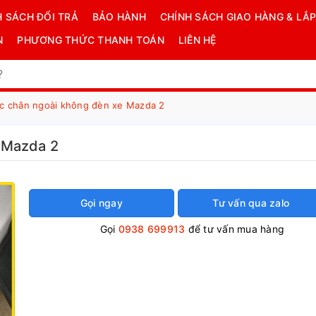
H SÁCH ĐỔI TRẢ
BẢO HÀNH
CHÍNH SÁCH GIAO HÀNG & LẮP
N
PHƯƠNG THỨC THANH TOÁN
LIÊN HỆ
c chân ngoài không đèn xe Mazda 2
 Mazda 2
Gọi ngay
Tư vấn qua zalo
Gọi
0938 699913
để tư vấn mua hàng