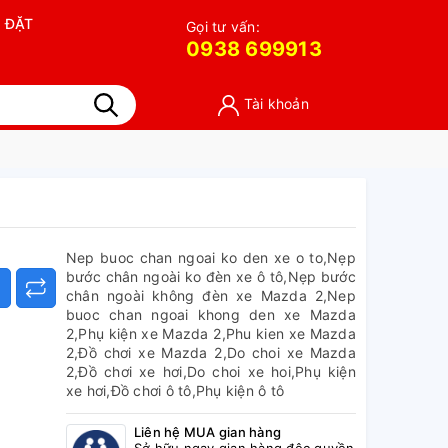
 ĐẶT
Gọi tư vấn:
0938 699913
Tài khoản
Nep buoc chan ngoai ko den xe o to,Nẹp
bước chân ngoài ko đèn xe ô tô,Nẹp bước
chân ngoài không đèn xe Mazda 2,Nep
buoc chan ngoai khong den xe Mazda
2,Phụ kiện xe Mazda 2,Phu kien xe Mazda
2,Đồ chơi xe Mazda 2,Do choi xe Mazda
2,Đồ chơi xe hơi,Do choi xe hoi,Phụ kiện
xe hơi,Đồ chơi ô tô,Phụ kiện ô tô
Liên hệ MUA gian hàng