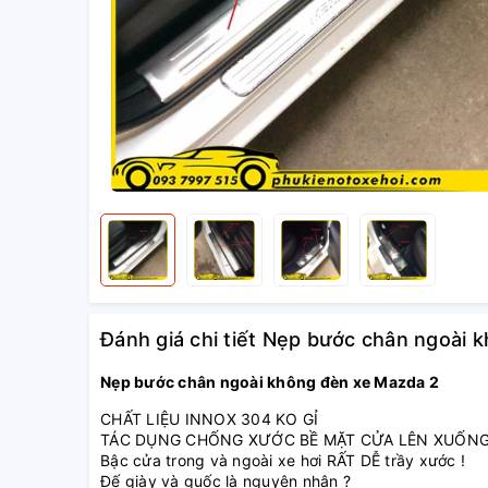
Đánh giá chi tiết Nẹp bước chân ngoài 
Nẹp bước chân ngoài không đèn xe Mazda 2
CHẤT LIỆU INNOX 304 KO GỈ
TÁC DỤNG CHỐNG XƯỚC BỀ MẶT CỬA LÊN XUỐNG
Bậc cửa trong và ngoài xe hơi RẤT DỄ trầy xước !
Đế giày và guốc là nguyên nhân ?