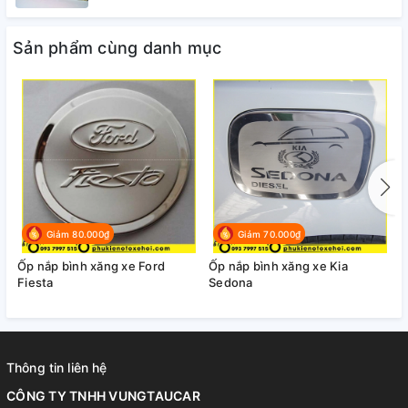
Sản phẩm cùng danh mục
Giảm 80.000₫
Giảm 70.000₫
Ốp nắp bình xăng xe Ford
Ốp nắp bình xăng xe Kia
Ố
Fiesta
Sedona
S
Thông tin liên hệ
CÔNG TY TNHH VUNGTAUCAR