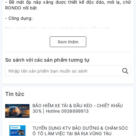
- Bề mặt ốp nắp xăng được thiết kế độc đáo, mới lạ, chữ
RONDO nổi bật
- Công dụng:
Bảo vệ nắp bình xăng xe, tránh hư hỏng, trầy xước
Trang trí cho nắp bình xăng thêm sang trọng, đẹp và nổi bật
Xem thêm
hơn
- Ốp nắp bình xăng cho xe Kia Rondo có sẵn keo dán 3M
So sánh với các sản phẩm tương tự
bền chắc, lắp đặt đơn giản, nhanh chóng
Tin tức
BẢO HIỂM XE TẢI & ĐẦU KÉO - CHIẾT KHẤU
30% | Hotline 0938699913
TUYỂN DỤNG KTV BẢO DƯỠNG & CHĂM SÓC
Ô TÔ LÀM VIỆC TẠI BÀ RỊA VŨNG TÀU