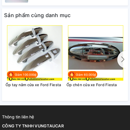
Sản phẩm cùng danh mục
Giảm 100.000₫
Giảm 60.000₫
Ốp tay nắm cửa xe Ford Fiesta
Ốp chén cửa xe Ford Fiesta
Ố
Thông tin liên hệ
CÔNG TY TNHH VUNGTAUCAR