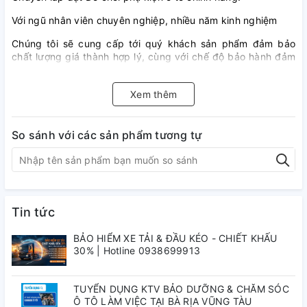
Với ngũ nhân viên chuyên nghiệp, nhiều năm kinh nghiệm
Chúng tôi sẽ cung cấp tới quý khách sản phẩm đảm bảo
chất lượng giá thành hợp lý, cùng với chế độ bảo hành đảm
bảo và dịch vụ sau bán hàng chu đáo nhất, chuyên cung
cấp đồ chơi xe hơi, phụ kiện ô tô , đồ ốp mạ trang trí, bảo vệ
Xem thêm
ô tô.
So sánh với các sản phẩm tương tự
Tin tức
BẢO HIỂM XE TẢI & ĐẦU KÉO - CHIẾT KHẤU
30% | Hotline 0938699913
TUYỂN DỤNG KTV BẢO DƯỠNG & CHĂM SÓC
Ô TÔ LÀM VIỆC TẠI BÀ RỊA VŨNG TÀU