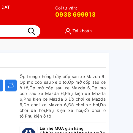
 ĐẶT
Gọi tư vấn:
0938 699913
Tài khoản
Ốp trong chống trầy cốp sau xe Mazda 6,
Op mo cop sau xe o to,Ốp mở cốp sau xe
ô tô,Ốp mở cốp sau xe Mazda 6,Op mo
cop sau xe Mazda 6,Phụ kiện xe Mazda
6,Phu kien xe Mazda 6,Đồ chơi xe Mazda
6,Do choi xe Mazda 6,Đồ chơi xe hơi,Do
choi xe hoi,Phụ kiện xe hơi,Đồ chơi ô
tô,Phụ kiện ô tô
Liên hệ MUA gian hàng