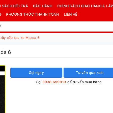
H SÁCH ĐỔI TRẢ
BẢO HÀNH
CHÍNH SÁCH GIAO HÀNG & LẮP
N
PHƯƠNG THỨC THANH TOÁN
LIÊN HỆ
trầy cốp sau xe Mazda 6
zda 6
Gọi ngay
Tư vấn qua zalo
Gọi
0938 699913
để tư vấn mua hàng