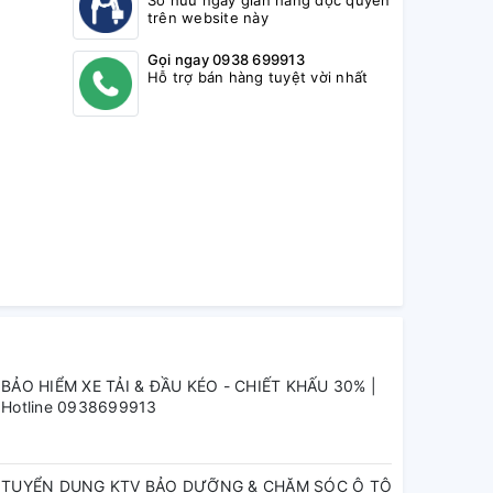
Sở hữu ngay gian hàng độc quyền
trên website này
Gọi ngay 0938 699913
Hỗ trợ bán hàng tuyệt vời nhất
BẢO HIỂM XE TẢI & ĐẦU KÉO - CHIẾT KHẤU 30% |
Hotline 0938699913
TUYỂN DỤNG KTV BẢO DƯỠNG & CHĂM SÓC Ô TÔ