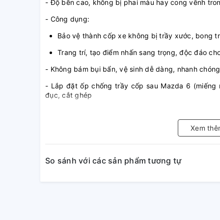
- Độ bền cao, không bị phai màu hay cong vênh tron
- Công dụng:
Bảo vệ thành cốp xe không bị trầy xước, bong t
Trang trí, tạo điểm nhấn sang trọng, độc đáo c
- Không bám bụi bẩn, vệ sinh dễ dàng, nhanh chón
- Lắp đặt ốp chống trầy cốp sau Mazda 6 (miếng 
đục, cắt ghép
Xem thê
So sánh với các sản phẩm tương tự