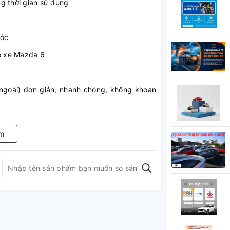
g thời gian sử dụng
róc
ho xe Mazda 6
g
ngoài) đơn giản, nhanh chóng, không khoan
m