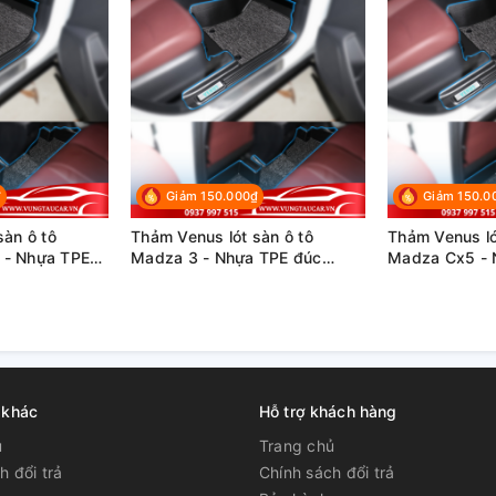
₫
Giảm 150.000₫
Giảm 150.0
sàn ô tô
Thảm Venus lót sàn ô tô
Thảm Venus ló
n - Nhựa TPE
Madza 3 - Nhựa TPE đúc
Madza Cx5 - 
cấp
khuôn cao cấp
khuôn cao cấ
 khác
Hỗ trợ khách hàng
ủ
Trang chủ
h đổi trả
Chính sách đổi trả