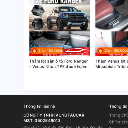
Giảm 150.000₫
Giảm 150.000
Thảm lót sàn ô tô Ford Ranger
Thảm Venus lót 
- Venus Nhựa TPE đúc khuôn
Mitsubishi Trito
cao cấp
đúc khuôn cao 
Thông tin liên hệ
Thông tin
CÔNG TY TNHH VUNGTAUCAR
Trang ch
MST: 3502546013
Chính sác
Địa chỉ 1:
858 Võ Văn Kiệt, TP. Bà Rịa, Bà