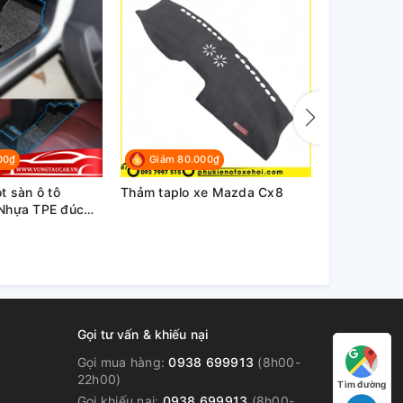
00₫
Giảm 80.000₫
Giảm 40
t sàn ô tô
Thảm taplo xe Mazda Cx8
Thảm lót s
Nhựa TPE đúc
p
Gọi tư vấn & khiếu nại
Gọi mua hàng:
0938 699913
(8h00-
22h00)
Tìm đường
Gọi khiếu nại:
0938 699913
(8h00-