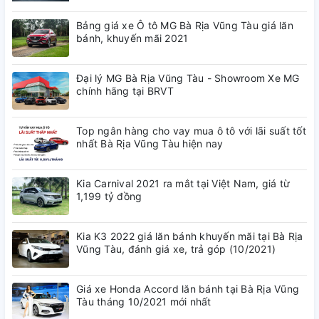
vệ sàn xe một cách tuyệt đối. Với tác dụng lớp bảo vệ,
Bảng giá xe Ô tô MG Bà Rịa Vũng Tàu giá lăn
chống nước, giấu bụi. Đồng thời sẽ không bị trượt chân
bánh, khuyến mãi 2021
trong quá trình lái xe.
Từ ghế lái, ghế phụ và hàng ghế thứ 2 đều được cắt may
Đại lý MG Bà Rịa Vũng Tàu - Showroom Xe MG
chuẩn theo form của xe để đảm bảo bộ thảm khi lắp lên xe
chính hãng tại BRVT
phải hoàn chỉnh, vừa khít.
Top ngân hàng cho vay mua ô tô với lãi suất tốt
nhất Bà Rịa Vũng Tàu hiện nay
Kia Carnival 2021 ra mắt tại Việt Nam, giá từ
1,199 tỷ đồng
Kia K3 2022 giá lăn bánh khuyến mãi tại Bà Rịa
Vũng Tàu, đánh giá xe, trả góp (10/2021)
Giá xe Honda Accord lăn bánh tại Bà Rịa Vũng
Tàu tháng 10/2021 mới nhất