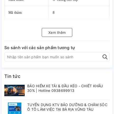
Mã thảm:
8
Rối:
số 1 (500.000đ)
Xem thêm
So sánh với các sản phẩm tương tự
Tin tức
BẢO HIỂM XE TẢI & ĐẦU KÉO - CHIẾT KHẤU
30% | Hotline 0938699913
TUYỂN DỤNG KTV BẢO DƯỠNG & CHĂM SÓC
Ô TÔ LÀM VIỆC TẠI BÀ RỊA VŨNG TÀU