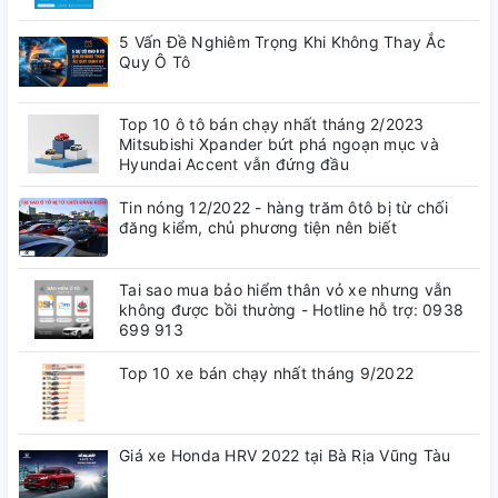
Thảm lót sàn oto Toyota Altis
được kết hợp giữa mẫu da 2
5 Vấn Đề Nghiêm Trọng Khi Không Thay Ắc
chỉ cao cấp màu số 8 và thảm rối số R1 như một siêu phẩm tạo
Quy Ô Tô
nên vẻ đẹp cực kỳ tinh tế và mới mẻ cho sàn xe của bạn
Thảm da lót sàn có các lớp cấu tạo như sau:
Top 10 ô tô bán chạy nhất tháng 2/2023
Mitsubishi Xpander bứt phá ngoạn mục và
Lớp da
: Là loại da cao cấp hơn PUX, thuộc mộc, không
Hyundai Accent vẫn đứng đầu
mùi, phủ thêm nano để diệt khuẩn. Được may 2 đường chỉ
Tin nóng 12/2022 - hàng trăm ôtô bị từ chối
trên da tạo sự chắc chắn, tôn lên sự sang trọng với thiết kế
đăng kiểm, chủ phương tiện nên biết
ô vuông đầy tinh tế. Ngoài khả năng chống bụi, nước thì
sản phẩm này còn có khả năng chống rách, xước, cũng
như chịu nhiệt theo tiêu chuẩn IRM.
Tai sao mua bảo hiểm thân vỏ xe nhưng vẫn
không được bồi thường - Hotline hỗ trợ: 0938
Xốp nền
: Tạo sự êm ái cho người sử dụng, mềm mại
699 913
nhưng cũng đầy chắc chắn.
Màng ngăn nước
: Đây chính là bộ phận quan trọng giúp
Top 10 xe bán chạy nhất tháng 9/2022
cho xế cưng luôn khô ráo, sạch sẽ.
Xốp cán
: kết hợp với lớp xốp nền để giúp thảm thêm cứng
cáp mà vẫn có độ êm. Giảm ồn xóc trên mọi nẻo đường.
Giá xe Honda HRV 2022 tại Bà Rịa Vũng Tàu
Đế nhám
: Chống trơn trượt, giữ cố định thảm.
Lớp rối
: Một combo đi kèm không thể thiếu khi muốn bảo