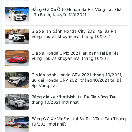
Bảng Giá Xe Ô tô Honda Bà Rịa Vũng Tàu Giá
Lăn Bánh, Khuyến Mãi 2021
Để đảm bảo chân phanh, chân ga hoạt được như thường, thoải
mái không kẹt rít thì thảm sàn khi cắt may đều được lưu ý và
Giá xe lăn bánh Honda City 2021 tại Bà Rịa
khoét rất tỷ mẩn. Hơn nữa bên ghế lái thường thì xưởng sẽ
Vũng Tàu và khuyến mãi tháng 10/2021
may tặng khách hàng một tấm bàn dậm có logo hãng, đó chính
là điểm nhấn hấp dẫn nhất mà mở cửa xe chúng ta có thể thấy
được.
Giá xe Honda Civic 2021 lăn bánh tại Bà Rịa
Vũng Tàu và khuyến mãi tháng 10/2021
Giá lăn bánh Honda CRV 2021 tháng 10/2021,
ưu đãi Honda CRV 2021 tháng 10/2021 tại Bà
Rịa Vũng Tàu
Bảng giá xe Mitsubishi tại Bà Rịa Vũng Tàu
tháng 10/2021 mới nhất
Bảng Giá Xe VinFast tại Bà Rịa Vũng Tàu Tháng
10/2021 mới nhất