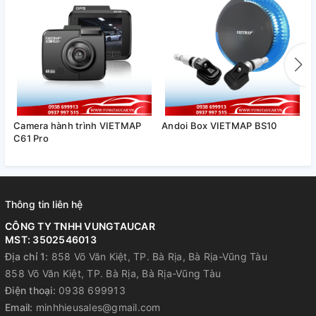
VIETMAP TS-2K
Camera hành trình VIETMAP
Andoi Box VIETMAP BS10
M
C61 Pro
LITE
BĂNG TẦN WIFI 5.0 Ghz
Tùy chỉnh băng tần wifi dễ dàng:
WIFI 2.4 Ghz
- 5.0Ghz, hỗ
trợ tải video nhanh chóng.
Thông tin liên hệ
CÔNG TY TNHH VUNGTAUCAR
MST: 3502546013
Địa chỉ 1:
858 Võ Văn Kiệt, TP. Bà Rịa, Bà Rịa-Vũng Tàu
858 Võ Văn Kiệt, TP. Bà Rịa, Bà Rịa-Vũng Tàu
Điện thoại:
0938 699913
Email:
minhhieusales@gmail.com