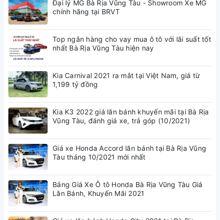
Đại lý MG Bà Rịa Vũng Tàu - Showroom Xe MG
chính hãng tại BRVT
Pin siêu tụ điện
Top ngân hàng cho vay mua ô tô với lãi suất tốt
nhất Bà Rịa Vũng Tàu hiện nay
Nâng cao tuổi thọ hoạt động bền bỉ
Kia Carnival 2021 ra mắt tại Việt Nam, giá từ
1,199 tỷ đồng
Ghi hình với thông tin GPS
Kia K3 2022 giá lăn bánh khuyến mãi tại Bà Rịa
Vũng Tàu, đánh giá xe, trả góp (10/2021)
Ghi hình thông tin tốc độ, tọa độ
Giá xe Honda Accord lăn bánh tại Bà Rịa Vũng
Tàu tháng 10/2021 mới nhất
Ghi hình vòng lặp
Bảng Giá Xe Ô tô Honda Bà Rịa Vũng Tàu Giá
Lăn Bánh, Khuyến Mãi 2021
Tự động ghi đè khi thẻ nhớ đầy