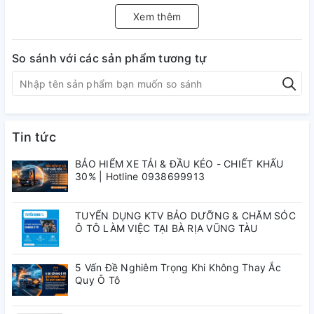
LẮP CAMERA HÀNH TRÌNH
Xem thêm
VIETMAP VŨNG TÀU
So sánh với các sản phẩm tương tự
-
HOTLINE : 0938 699913
Camera VIETMAP TS-2K LITE Trải nghiệm chất lượng hình
ảnh rõ nét mọi lúc, camera hành trình trước sau với ống kính
ghi hình góc rộng và độ phân giải
Super HD 2K
.
Tặng ngay
Tin tức
bản quyền VIETMAP LIVE PRO - 12 tháng khi mua sản
phẩm.
BẢO HIỂM XE TẢI & ĐẦU KÉO - CHIẾT KHẤU
Camera VIETMAP TS-2K LITE được trang bị công nghệ
30% | Hotline 0938699913
truyền dữ liệu thông qua kết nối
WIFI 5.0Ghz,
giúp việc xem
lại, lưu trữ chia sẻ video lên mạng xã hội dễ dàng trên các
thiết bị hệ điều hành Android và IOS thông qua ứng dụng
TUYỂN DỤNG KTV BẢO DƯỠNG & CHĂM SÓC
VIETMAP REC.
Ô TÔ LÀM VIỆC TẠI BÀ RỊA VŨNG TÀU
5 Vấn Đề Nghiêm Trọng Khi Không Thay Ắc
Quy Ô Tô