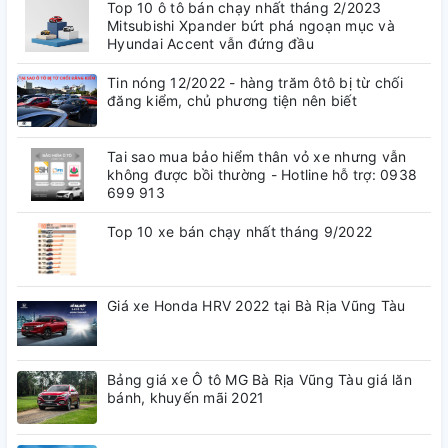
Top 10 ô tô bán chạy nhất tháng 2/2023
Mitsubishi Xpander bứt phá ngoạn mục và
Hyundai Accent vẫn đứng đầu
Tin nóng 12/2022 - hàng trăm ôtô bị từ chối
đăng kiểm, chủ phương tiện nên biết
VIETMAP TS-2K LITE
GIẢI
Tai sao mua bảo hiểm thân vỏ xe nhưng vẫn
không được bồi thường - Hotline hỗ trợ: 0938
699 913
PHÁP CAMERA GHI HÌNH
Top 10 xe bán chạy nhất tháng 9/2022
TOÀN CẢNH TRƯỚC VÀ SAU
VIETMAP TS-2K LITE
Camera hành trình
với ống kính ghi
hình góc rộng, chất lượng ghi hình vượt trội
2K ở kênh trước
Giá xe Honda HRV 2022 tại Bà Rịa Vũng Tàu
và Full HD 1080p ở kênh sau.
Tính năng nổi bật Camera
Bảng giá xe Ô tô MG Bà Rịa Vũng Tàu giá lăn
VIETMAP TS-2K LITE
bánh, khuyến mãi 2021