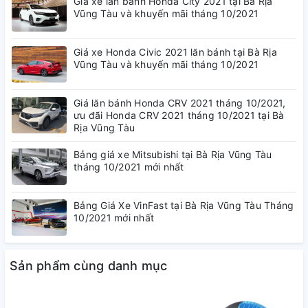
Giá xe lăn bánh Honda City 2021 tại Bà Rịa
Vũng Tàu và khuyến mãi tháng 10/2021
Giá xe Honda Civic 2021 lăn bánh tại Bà Rịa
Cảm biến G-Sensor
Vũng Tàu và khuyến mãi tháng 10/2021
Bảo vệ video khi có va chạm
Giá lăn bánh Honda CRV 2021 tháng 10/2021,
ưu đãi Honda CRV 2021 tháng 10/2021 tại Bà
Rịa Vũng Tàu
Bảng giá xe Mitsubishi tại Bà Rịa Vũng Tàu
Kết nối WIFI 5Ghz
tháng 10/2021 mới nhất
Xem & Tải Video trực tiếp từ thiết bị nhanh chóng
Bảng Giá Xe VinFast tại Bà Rịa Vũng Tàu Tháng
10/2021 mới nhất
Sản phẩm cùng danh mục
Ghi hình Super HD
Độ phân giải 2K, chất lượng hình ảnh ấn tượng