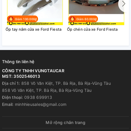
Giảm 100.000₫
Giảm 60.000₫
Ốp tay nắm cửa xe Ford Fiesta
Ốp chén cửa xe Ford Fiesta
Ố
Thông tin liên hệ
CÔNG TY TNHH VUNGTAUCAR
MST: 3502546013
Địa chỉ 1:
858 Võ Văn Kiệt, TP. Bà Rịa, Bà Rịa-Vũng Tàu
858 Võ Văn Kiệt, TP. Bà Rịa, Bà Rịa-Vũng Tàu
Điện thoại:
0938 699913
Email:
minhhieusales@gmail.com
Mở rộng chân trang